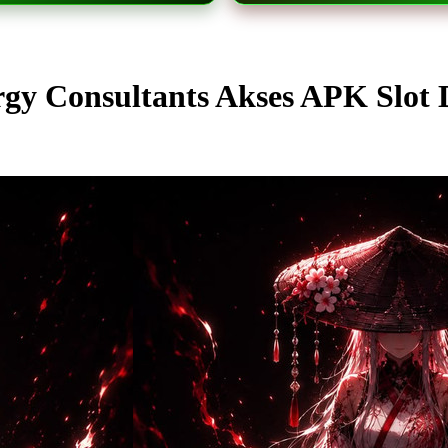
gy Consultants Akses APK Slot D