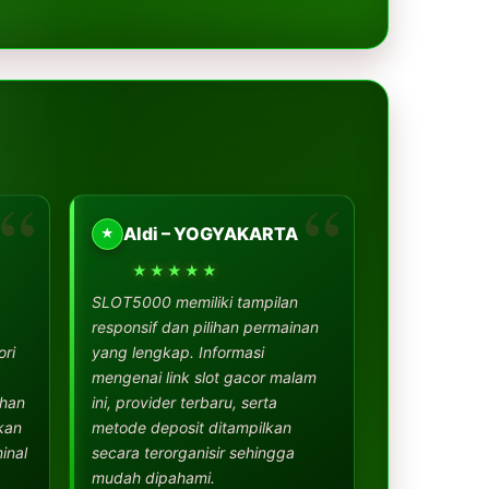
Aldi – YOGYAKARTA
★★★★★
SLOT5000 memiliki tampilan
responsif dan pilihan permainan
ri
yang lengkap. Informasi
mengenai link slot gacor malam
ihan
ini, provider terbaru, serta
kan
metode deposit ditampilkan
inal
secara terorganisir sehingga
mudah dipahami.