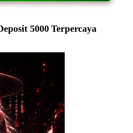
eposit 5000 Terpercaya